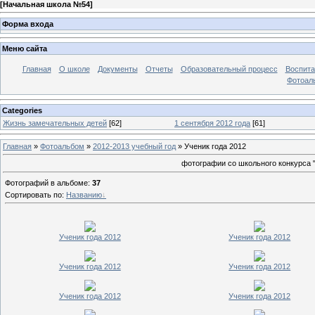
[
Начальная школа №54
]
Форма входа
Меню сайта
Главная
О школе
Документы
Отчеты
Образовательный процесс
Воспита
Фотоал
Categories
Жизнь замечательных детей
[62]
1 сентября 2012 года
[61]
Главная
»
Фотоальбом
»
2012-2013 учебный год
» Ученик года 2012
фотографии со школьного конкурса "
Фотографий в альбоме
:
37
Сортировать по
:
Названию
Ученик года 2012
Ученик года 2012
Ученик года 2012
Ученик года 2012
Ученик года 2012
Ученик года 2012