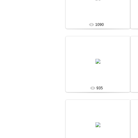
admin
1090
13 Января 13
admin
935
13 Января 13
admin