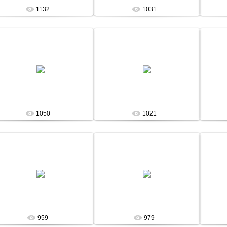
1132
1031
13 Января 13
13 Января 13
admin
admin
1050
1021
13 Января 13
13 Января 13
admin
admin
959
979