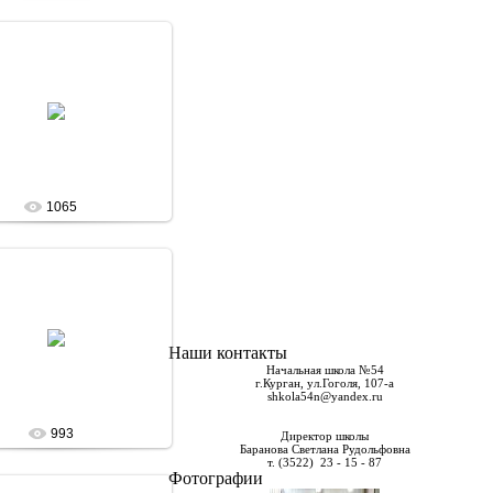
13 Января 13
admin
1065
13 Января 13
Наши контакты
admin
Начальная школа №54
г.Курган, ул.Гоголя, 107-а
shkola54n@yandex.ru
993
Директор школы
Баранова Светлана Рудольфовна
т. (3522) 23 - 15 - 87
Фотографии