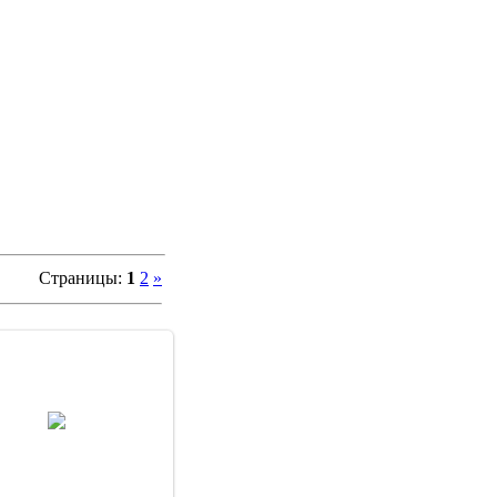
Страницы
:
1
2
»
13 Января 13
admin