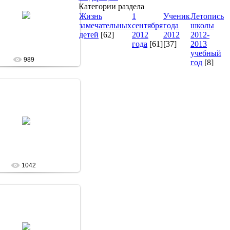
Категории раздела
13 Января 13
Жизнь
1
Ученик
Летопись
admin
замечательных
сентября
года
школы
детей
[62]
2012
2012
2012-
года
[61]
[37]
2013
учебный
989
год
[8]
13 Января 13
admin
1042
13 Января 13