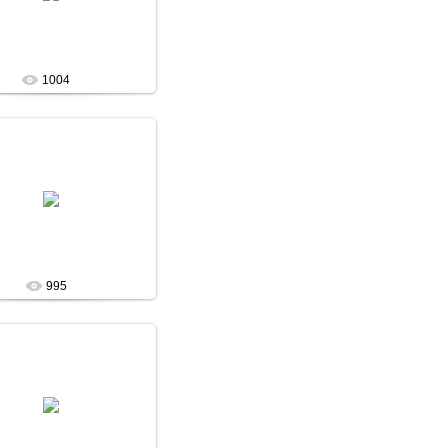
admin
1004
13 Января 13
admin
995
13 Января 13
admin