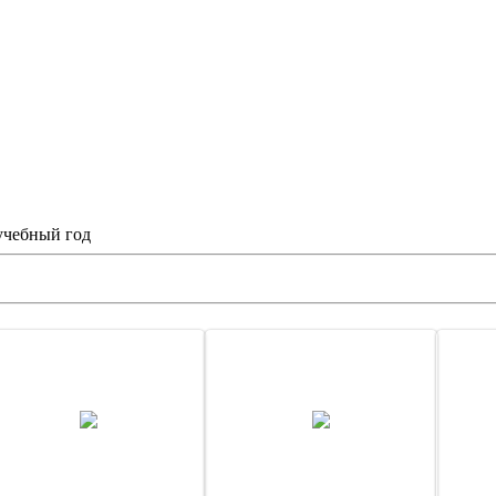
учебный год
13 Января 13
13 Января 13
admin
admin