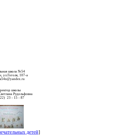
льная школа №54
н, ул.Гоголя, 107-а
la54n@yandex.ru
ректор школы
Светлана Рудольфовна
522) 23 - 15 - 87
ечательных детей
]