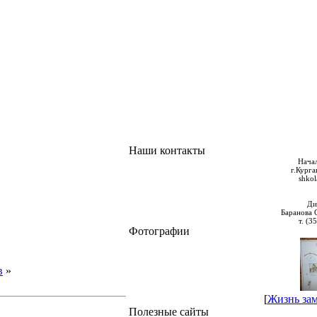
Наши контакты
Нача
г.Курга
shko
Ди
Баранова 
т. (3
Фотографии
в
»
[
Жизнь зам
Полезные сайты