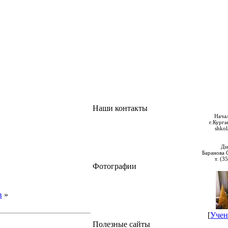
Наши контакты
Нача
г.Курга
shko
Ди
Баранова 
т. (3
Фотографии
в
»
[
Учен
Полезные сайты