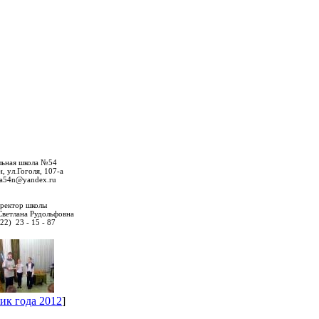
льная школа №54
н, ул.Гоголя, 107-а
la54n@yandex.ru
ректор школы
Светлана Рудольфовна
522) 23 - 15 - 87
ик года 2012
]