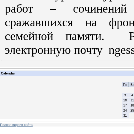
работ – сочинений 
сражавшихся на фро
семейной памяти. Р
электронную почту
nges
Calendar
Пн
Вт
3
4
10
11
17
18
24
25
31
Полная версия сайта